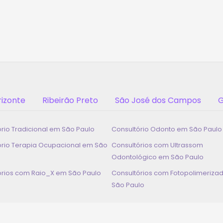
rizonte
Ribeirão Preto
São José dos Campos
G
ório Tradicional em
São Paulo
Consultório Odonto em
São Paulo
ório Terapia Ocupacional em
São
Consultórios com Ultrassom
Odontológico em
São Paulo
órios com Raio_X em
São Paulo
Consultórios com Fotopolimeriza
São Paulo