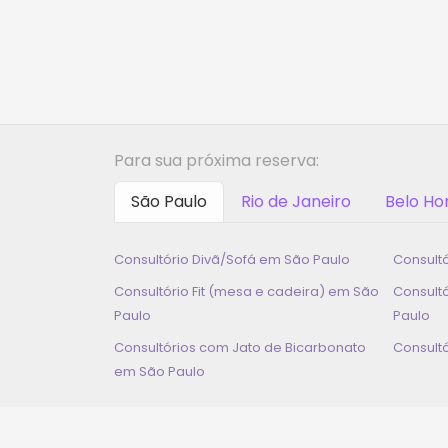
Para sua próxima reserva:
São Paulo
Rio de Janeiro
Belo Ho
Consultório Divã/Sofá em
São Paulo
Consult
Consultório Fit (mesa e cadeira) em
São
Consult
Paulo
Paulo
Consultórios com Jato de Bicarbonato
Consult
em
São Paulo