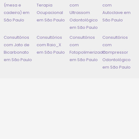
(mesa e
Terapia
com
com
cadeira) em
Ocupacional
Ultrassom
Autoclave em
São Paulo
em
São Paulo
Odontológico
São Paulo
em
São Paulo
Consultórios
Consultórios
Consultórios
Consultórios
com Jato de
com Raio_X
com
com
Bicarbonato
em
São Paulo
Fotopolimerizador
Compressor
em
São Paulo
em
São Paulo
Odontológico
em
São Paulo