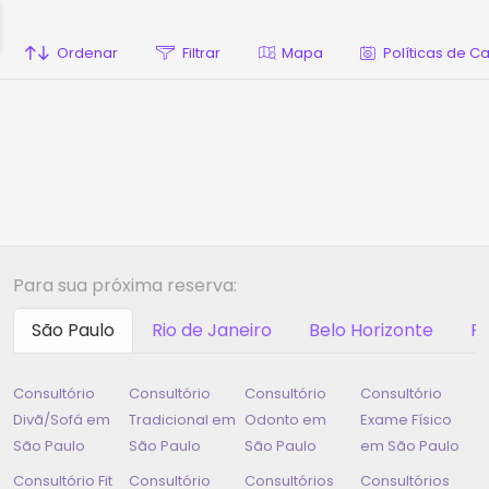
Ordenar
Filtrar
Mapa
Políticas de 
Para sua próxima reserva:
São Paulo
Rio de Janeiro
Belo Horizonte
Ri
Consultório
Consultório
Consultório
Consultório
Divã/Sofá em
Tradicional em
Odonto em
Exame Físico
São Paulo
São Paulo
São Paulo
em
São Paulo
Consultório Fit
Consultório
Consultórios
Consultórios