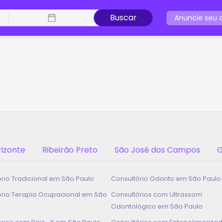
Buscar
Anuncie seu c
Ordenar
Filtrar
Mapa
Políticas de Cancela
rizonte
Ribeirão Preto
São José dos Campos
G
ório Tradicional em
São Paulo
Consultório Odonto em
São Paulo
ório Terapia Ocupacional em
São
Consultórios com Ultrassom
Odontológico em
São Paulo