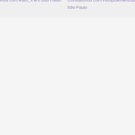
órios com Raio_X em
São Paulo
Consultórios com Fotopolimeriza
São Paulo