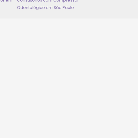
dor em
Consultórios com Compressor
Odontológico em
São Paulo