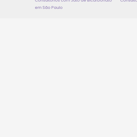
Consultórios com Jato de Bicarbonato
Consult
em
São Paulo