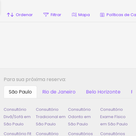
Ordenar
Filtrar
Mapa
Políticas de 
Para sua próxima reserva:
São Paulo
Rio de Janeiro
Belo Horizonte
Ri
Consultório
Consultório
Consultório
Consultório
Divã/Sofá em
Tradicional em
Odonto em
Exame Físico
São Paulo
São Paulo
São Paulo
em
São Paulo
Consultório Fit
Consultório
Consultórios
Consultórios