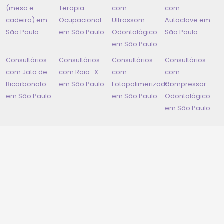
(mesa e
Terapia
com
com
cadeira) em
Ocupacional
Ultrassom
Autoclave em
São Paulo
em
São Paulo
Odontológico
São Paulo
em
São Paulo
Consultórios
Consultórios
Consultórios
Consultórios
com Jato de
com Raio_X
com
com
Bicarbonato
em
São Paulo
Fotopolimerizador
Compressor
em
São Paulo
em
São Paulo
Odontológico
em
São Paulo