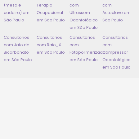
(mesa e
Terapia
com
com
cadeira) em
Ocupacional
Ultrassom
Autoclave em
São Paulo
em
São Paulo
Odontológico
São Paulo
em
São Paulo
Consultórios
Consultórios
Consultórios
Consultórios
com Jato de
com Raio_X
com
com
Bicarbonato
em
São Paulo
Fotopolimerizador
Compressor
em
São Paulo
em
São Paulo
Odontológico
em
São Paulo