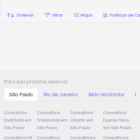
Ordenar
Filtrar
Mapa
Políticas de 
Para sua próxima reserva:
São Paulo
Rio de Janeiro
Belo Horizonte
Ri
Consultório
Consultório
Consultório
Consultório
Divã/Sofá em
Tradicional em
Odonto em
Exame Físico
São Paulo
São Paulo
São Paulo
em
São Paulo
Consultório Fit
Consultório
Consultórios
Consultórios