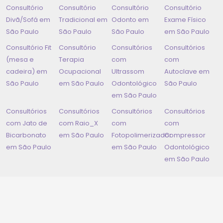
Consultório
Consultório
Consultório
Consultório
Divã/Sofá em
Tradicional em
Odonto em
Exame Físico
São Paulo
São Paulo
São Paulo
em
São Paulo
Consultório Fit
Consultório
Consultórios
Consultórios
(mesa e
Terapia
com
com
cadeira) em
Ocupacional
Ultrassom
Autoclave em
São Paulo
em
São Paulo
Odontológico
São Paulo
em
São Paulo
Consultórios
Consultórios
Consultórios
Consultórios
com Jato de
com Raio_X
com
com
Bicarbonato
em
São Paulo
Fotopolimerizador
Compressor
em
São Paulo
em
São Paulo
Odontológico
em
São Paulo