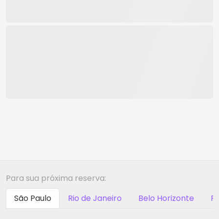
Para sua próxima reserva:
São Paulo
Rio de Janeiro
Belo Horizonte
Ri