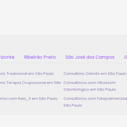
rizonte
Ribeirão Preto
São José dos Campos
G
ório Tradicional em
São Paulo
Consultório Odonto em
São Paulo
ório Terapia Ocupacional em
São
Consultórios com Ultrassom
Odontológico em
São Paulo
órios com Raio_X em
São Paulo
Consultórios com Fotopolimeriza
São Paulo