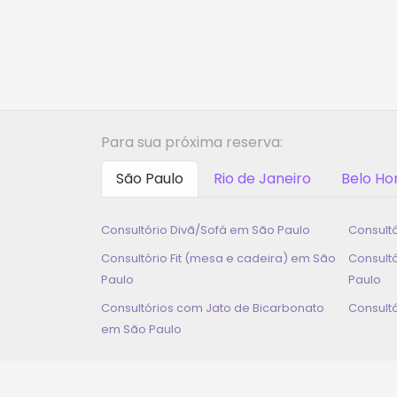
Para sua próxima reserva:
São Paulo
Rio de Janeiro
Belo Ho
Consultório Divã/Sofá em
São Paulo
Consult
Consultório Fit (mesa e cadeira) em
São
Consult
Paulo
Paulo
Consultórios com Jato de Bicarbonato
Consult
em
São Paulo