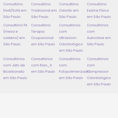
Consultório
Consultório
Consultório
Consultório
Divã/Sofá em
Tradicional em
Odonto em
Exame Físico
São Paulo
São Paulo
São Paulo
em
São Paulo
Consultório Fit
Consultório
Consultórios
Consultórios
(mesa e
Terapia
com
com
cadeira) em
Ocupacional
Ultrassom
Autoclave em
São Paulo
em
São Paulo
Odontológico
São Paulo
em
São Paulo
Consultórios
Consultórios
Consultórios
Consultórios
com Jato de
com Raio_X
com
com
Bicarbonato
em
São Paulo
Fotopolimerizador
Compressor
em
São Paulo
em
São Paulo
Odontológico
em
São Paulo