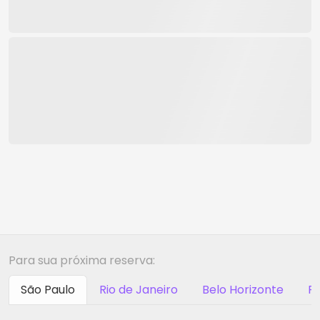
Para sua próxima reserva:
São Paulo
Rio de Janeiro
Belo Horizonte
Ri