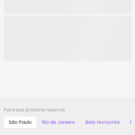
Para sua próxima reserva:
São Paulo
Rio de Janeiro
Belo Horizonte
Ri