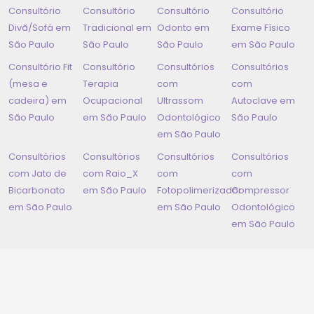
Consultório
Consultório
Consultório
Consultório
Divã/Sofá em
Tradicional em
Odonto em
Exame Físico
São Paulo
São Paulo
São Paulo
em
São Paulo
Consultório Fit
Consultório
Consultórios
Consultórios
(mesa e
Terapia
com
com
cadeira) em
Ocupacional
Ultrassom
Autoclave em
São Paulo
em
São Paulo
Odontológico
São Paulo
em
São Paulo
Consultórios
Consultórios
Consultórios
Consultórios
com Jato de
com Raio_X
com
com
Bicarbonato
em
São Paulo
Fotopolimerizador
Compressor
em
São Paulo
em
São Paulo
Odontológico
em
São Paulo