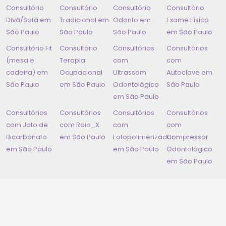
Consultório
Consultório
Consultório
Consultório
Divã/Sofá em
Tradicional em
Odonto em
Exame Físico
São Paulo
São Paulo
São Paulo
em
São Paulo
Consultório Fit
Consultório
Consultórios
Consultórios
(mesa e
Terapia
com
com
cadeira) em
Ocupacional
Ultrassom
Autoclave em
São Paulo
em
São Paulo
Odontológico
São Paulo
em
São Paulo
Consultórios
Consultórios
Consultórios
Consultórios
com Jato de
com Raio_X
com
com
Bicarbonato
em
São Paulo
Fotopolimerizador
Compressor
em
São Paulo
em
São Paulo
Odontológico
em
São Paulo