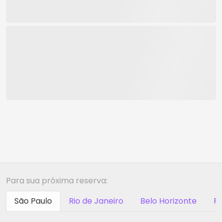
Para sua próxima reserva:
São Paulo
Rio de Janeiro
Belo Horizonte
Ri