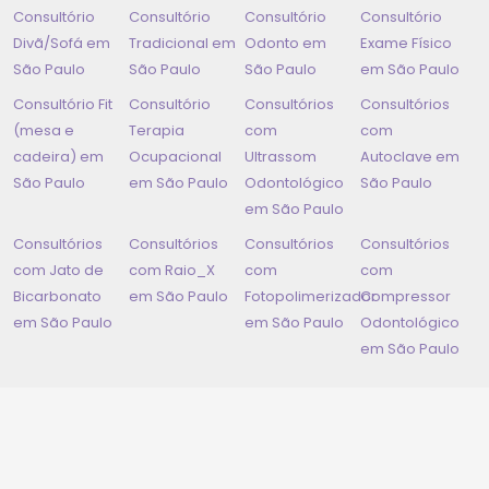
Consultório
Consultório
Consultório
Consultório
Divã/Sofá em
Tradicional em
Odonto em
Exame Físico
São Paulo
São Paulo
São Paulo
em
São Paulo
Consultório Fit
Consultório
Consultórios
Consultórios
(mesa e
Terapia
com
com
cadeira) em
Ocupacional
Ultrassom
Autoclave em
São Paulo
em
São Paulo
Odontológico
São Paulo
em
São Paulo
Consultórios
Consultórios
Consultórios
Consultórios
com Jato de
com Raio_X
com
com
Bicarbonato
em
São Paulo
Fotopolimerizador
Compressor
em
São Paulo
em
São Paulo
Odontológico
em
São Paulo