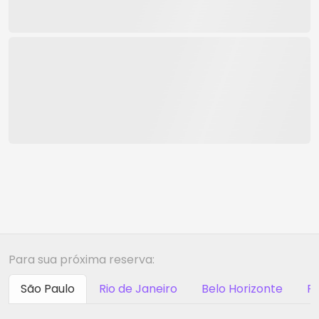
Para sua próxima reserva:
São Paulo
Rio de Janeiro
Belo Horizonte
Ri