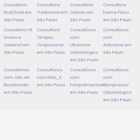
Consultório
Consultório
Consultório
Consultório
Divã/Sofá em
Tradicional em
Odonto em
Exame Físico
São Paulo
São Paulo
São Paulo
em
São Paulo
Consultório Fit
Consultório
Consultórios
Consultórios
(mesa e
Terapia
com
com
cadeira) em
Ocupacional
Ultrassom
Autoclave em
São Paulo
em
São Paulo
Odontológico
São Paulo
em
São Paulo
Consultórios
Consultórios
Consultórios
Consultórios
com Jato de
com Raio_X
com
com
Bicarbonato
em
São Paulo
Fotopolimerizador
Compressor
em
São Paulo
em
São Paulo
Odontológico
em
São Paulo