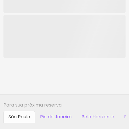
Para sua próxima reserva:
São Paulo
Rio de Janeiro
Belo Horizonte
Ri