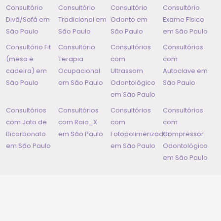
Consultório
Consultório
Consultório
Consultório
Divã/Sofá em
Tradicional em
Odonto em
Exame Físico
São Paulo
São Paulo
São Paulo
em
São Paulo
Consultório Fit
Consultório
Consultórios
Consultórios
(mesa e
Terapia
com
com
cadeira) em
Ocupacional
Ultrassom
Autoclave em
São Paulo
em
São Paulo
Odontológico
São Paulo
em
São Paulo
Consultórios
Consultórios
Consultórios
Consultórios
com Jato de
com Raio_X
com
com
Bicarbonato
em
São Paulo
Fotopolimerizador
Compressor
em
São Paulo
em
São Paulo
Odontológico
em
São Paulo