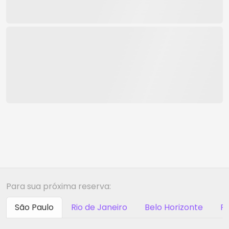
Para sua próxima reserva:
São Paulo
Rio de Janeiro
Belo Horizonte
Ri