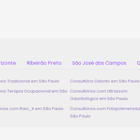
rizonte
Ribeirão Preto
São José dos Campos
G
ório Tradicional em
São Paulo
Consultório Odonto em
São Paulo
ório Terapia Ocupacional em
São
Consultórios com Ultrassom
Odontológico em
São Paulo
órios com Raio_X em
São Paulo
Consultórios com Fotopolimeriza
São Paulo