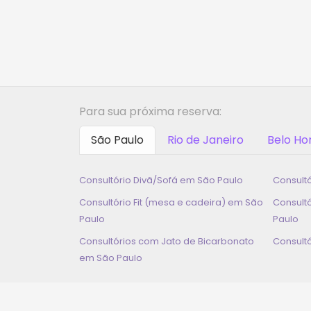
Para sua próxima reserva:
São Paulo
Rio de Janeiro
Belo Ho
Consultório Divã/Sofá em
São Paulo
Consult
Consultório Fit (mesa e cadeira) em
São
Consult
Paulo
Paulo
Consultórios com Jato de Bicarbonato
Consult
em
São Paulo