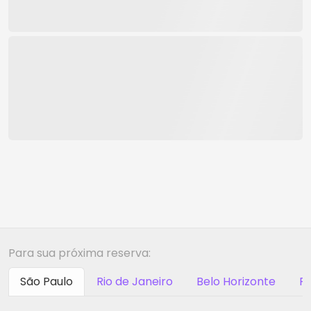
Para sua próxima reserva:
São Paulo
Rio de Janeiro
Belo Horizonte
Ri