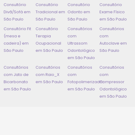
Consultório
Consultório
Consultório
Consultório
Divã/Sofá em
Tradicional em
Odonto em
Exame Físico
São Paulo
São Paulo
São Paulo
em
São Paulo
Consultório Fit
Consultório
Consultórios
Consultórios
(mesa e
Terapia
com
com
cadeira) em
Ocupacional
Ultrassom
Autoclave em
São Paulo
em
São Paulo
Odontológico
São Paulo
em
São Paulo
Consultórios
Consultórios
Consultórios
Consultórios
com Jato de
com Raio_X
com
com
Bicarbonato
em
São Paulo
Fotopolimerizador
Compressor
em
São Paulo
em
São Paulo
Odontológico
em
São Paulo